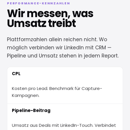
PERFORMANCE-KENNZAHLEN
Wir messen, was
Umsatz treibt
Plattformzahlen allein reichen nicht. Wo
möglich verbinden wir LinkedIn mit CRM —
Pipeline und Umsatz stehen in jedem Report.
Wir
CPL
KENNZAHL
AUSSAGE
messen,
was
Kosten pro Lead. Benchmark für Capture-
Umsatz
Kampagnen.
treibt
Pipeline-Beitrag
Umsatz aus Deals mit LinkedIn-Touch. Verbindet