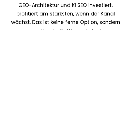
GEO-Architektur und KI SEO investiert,
profitiert am stärksten, wenn der Kanal
wächst. Das ist keine ferne Option, sondern
eine aktuelle Wettbewerbslücke.
GESPRÄCH STARTEN
Ihr Team selbst befähigen?
GEO-Training für
Teams
.