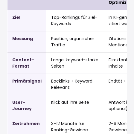
Optimizati
Ziel
Top-Rankings für Ziel-
In KI-gener
Keywords
zitiert werd
Messung
Position, organischer
Zitationsfre
Traffic
Mentions
Content-
Lange, keyword-starke
Direktantwor
Format
Seiten
Inhalte
Primärsignal
Backlinks + Keyword-
Entität + Kla
Relevanz
User-
Klick auf Ihre Seite
Antwort in de
Journey
optional)
Zeitrahmen
3–12 Monate für
2–6 Monate 
Ranking-Gewinne
Gewinne