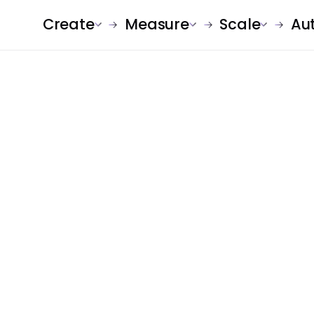
Create
Measure
Scale
Au