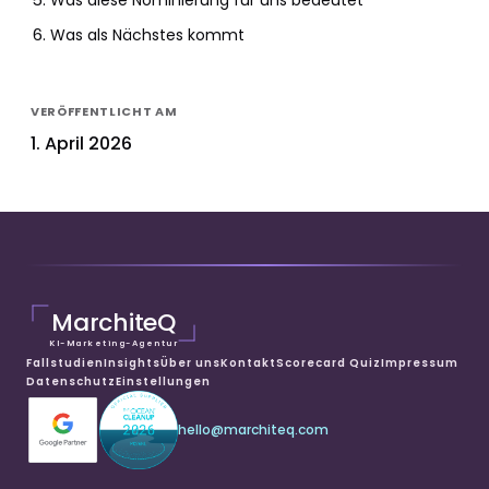
Was als Nächstes kommt
VERÖFFENTLICHT AM
1. April 2026
MarchiteQ
KI-Marketing-Agentur
Fallstudien
Insights
Über uns
Kontakt
Scorecard Quiz
Impressum
Datenschutz
Einstellungen
hello@marchiteq.com