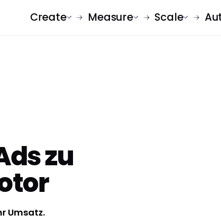
Create
Measure
Scale
Au
ds zu
otor
hr Umsatz.